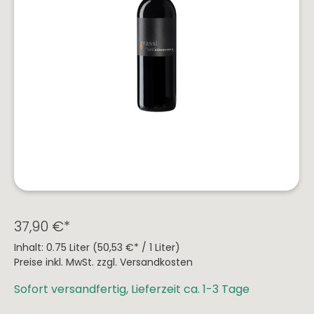
&
Prinz
Marzadro
Franken
Trüffel
Pralinen
Rheingau
Pasta
Schokolade
Saar
&
The
Pesto
Nahe
Mallows
Risotto
Spanien
Italien
Frankreich
Dips
&
Rioja
Apulien
Burgund
Saucen
Ribera
Toskana
Languedoc-
del
Roussilion
Sizilien
Duero
Elsass
Südtirol
Mallorca
Provence
37,90 €*
Friaul
Jumilla
/
Champagne
Inhalt:
0.75 Liter
(50,53 €* / 1 Liter)
Toro
Venetien
Preise inkl. MwSt. zzgl. Versandkosten
Côte
Navarra
Abruzzen
de
Sofort versandfertig, Lieferzeit ca. 1-3 Tage
Gascogne
Campo