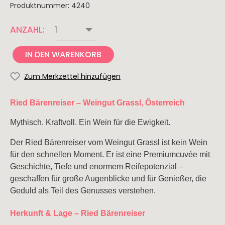
Produktnummer:
4240
de
Borja
ANZAHL:
Portugal
Neuseeland
Südafrika
IN DEN WARENKORB
Alentejo
Zum Merkzettel hinzufügen
Portwein
Ried Bärenreiser – Weingut Grassl, Österreich
Latein
USA
Weinart
Mythisch. Kraftvoll. Ein Wein für die Ewigkeit.
Amerika
-
Rotwein
Kalifornien
Argentinien
Der Ried Bärenreiser vom
Weingut Grassl
ist kein Wein
Weißwein
für den schnellen Moment. Er ist eine Premiumcuvée mit
Rosé
Geschichte, Tiefe und enormem Reifepotenzial –
Schaumwein
geschaffen für große Augenblicke und für Genießer, die
Geduld als Teil des Genusses verstehen.
Saisonales
Herkunft & Lage – Ried Bärenreiser