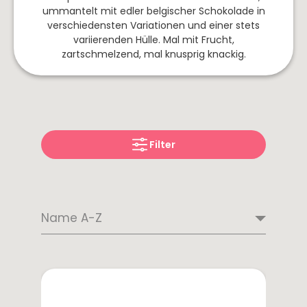
de
ummantelt mit edler belgischer Schokolade in
verschiedensten Variationen und einer stets
Borja
variierenden Hülle. Mal mit Frucht,
zartschmelzend, mal knusprig knackig.
Portugal
Neuseeland
Südafrika
Alentejo
Portwein
Filter
Latein
USA
Weinart
Amerika
-
Rotwein
Kalifornien
Argentinien
Weißwein
Rosé
Schaumwein
Saisonales