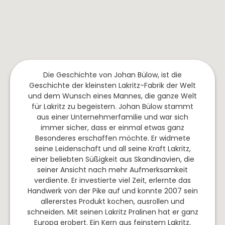
&
Prinz
Marzadro
Franken
Trüffel
Pralinen
Rheingau
Pasta
Schokolade
Saar
&
The
Pesto
Nahe
Mallows
Risotto
Die Geschichte von Johan Bülow, ist die
Spanien
Italien
Frankreich
Dips
Geschichte der kleinsten Lakritz-Fabrik der Welt
und dem Wunsch eines Mannes, die ganze Welt
&
Rioja
Apulien
Burgund
für Lakritz zu begeistern. Johan Bülow stammt
Saucen
Ribera
Toskana
Languedoc-
aus einer Unternehmerfamilie und war sich
del
Roussilion
immer sicher, dass er einmal etwas ganz
Sizilien
Besonderes erschaffen möchte. Er widmete
Duero
Elsass
Südtirol
seine Leidenschaft und all seine Kraft Lakritz,
Mallorca
einer beliebten Süßigkeit aus Skandinavien, die
Provence
Friaul
seiner Ansicht nach mehr Aufmerksamkeit
Jumilla
/
Champagne
verdiente. Er investierte viel Zeit, erlernte das
Toro
Venetien
Handwerk von der Pike auf und konnte 2007 sein
Côte
allererstes Produkt kochen, ausrollen und
Navarra
Abruzzen
de
schneiden. Mit seinen Lakritz Pralinen hat er ganz
Gascogne
Campo
Europa erobert. Ein Kern aus feinstem Lakritz,