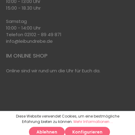
10:00 - 13:00 Uhr
15:00 - 18.30 Uhr
Samstag
10:00 - 14:00 Uhr
Telefon 02102 - 89 49 871
info@leibundrebe.de
IM ONLINE SHOP
Online sind wir rund um die Uhr für Euch da.
Diese Website verwendet Cookies, um eine bestmögliche
Erfahrung bieten zu können.
Mehr Informationen ...
Ablehnen
Konfigurieren