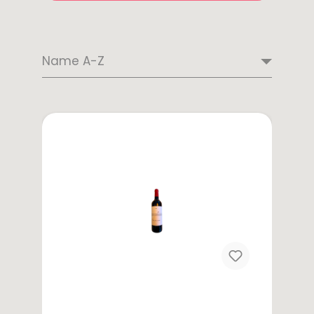
de
Borja
Portugal
Neuseeland
Südafrika
Alentejo
Portwein
Latein
USA
Weinart
Amerika
-
Rotwein
Kalifornien
Argentinien
Weißwein
Rosé
Schaumwein
Saisonales