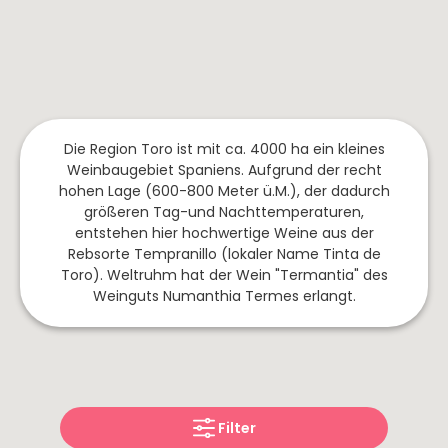
&
Prinz
Marzadro
Franken
Trüffel
Pralinen
Rheingau
Pasta
Schokolade
Saar
&
The
Pesto
Nahe
Mallows
Risotto
Die Region Toro ist mit ca. 4000 ha ein kleines
Spanien
Italien
Frankreich
Dips
Weinbaugebiet Spaniens. Aufgrund der recht
hohen Lage (600-800 Meter ü.M.), der dadurch
&
Rioja
Apulien
Burgund
größeren Tag-und Nachttemperaturen,
Saucen
Ribera
Toskana
Languedoc-
entstehen hier hochwertige Weine aus der
del
Roussilion
Rebsorte Tempranillo (lokaler Name Tinta de
Sizilien
Toro). Weltruhm hat der Wein "Termantia" des
Duero
Elsass
Südtirol
Weinguts Numanthia Termes erlangt.
Mallorca
Provence
Friaul
Jumilla
/
Champagne
Toro
Venetien
Côte
Navarra
Abruzzen
de
Filter
Gascogne
Campo