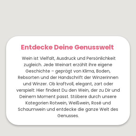
&
Prinz
Marzadro
Franken
Trüffel
Pralinen
Rheingau
Pasta
Schokolade
Saar
&
The
Pesto
Nahe
Mallows
Risotto
Entdecke Deine Genusswelt
Spanien
Italien
Frankreich
Dips
&
Wein ist Vielfalt, Ausdruck und Persönlichkeit
Rioja
Apulien
Burgund
zugleich. Jede Weinart erzählt ihre eigene
Saucen
Ribera
Toskana
Languedoc-
Geschichte – geprägt von Klima, Boden,
del
Roussilion
Rebsorten und der Handschrift der Winzerinnen
Sizilien
und Winzer. Ob kraftvoll, elegant, zart oder
Duero
Elsass
Südtirol
verspielt: Hier findest Du den Wein, der zu Dir und
Mallorca
Provence
Deinem Moment passt. Stöbere durch unsere
Friaul
Kategorien Rotwein, Weißwein, Rosé und
Jumilla
/
Champagne
Schaumwein und entdecke die ganze Welt des
Toro
Venetien
Genusses.
Côte
Navarra
Abruzzen
de
Gascogne
Campo