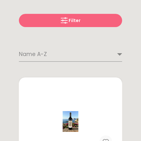
de
Borja
Filter
Portugal
Neuseeland
Südafrika
Alentejo
Portwein
Latein
USA
Weinart
Amerika
-
Rotwein
Kalifornien
Argentinien
Weißwein
Rosé
Schaumwein
Saisonales