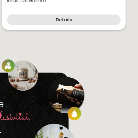
Inhalt: 120 Gramm
Details
e
usivität,
.