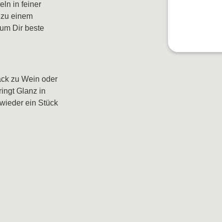
ln in feiner
 zu einem
 um Dir beste
alifornien
Weinart
Rotwein
Weißwein
nack zu Wein oder
Rosé
ingt Glanz in
wieder ein Stück
Schaumwein