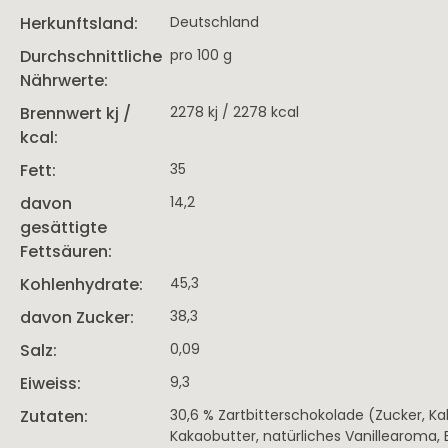
Herkunftsland:
Deutschland
Durchschnittliche
pro 100 g
Nährwerte:
Brennwert kj /
2278 kj / 2278 kcal
kcal:
Fett:
35
davon
14,2
gesättigte
Fettsäuren:
Kohlenhydrate:
45,3
davon Zucker:
38,3
Salz:
0,09
Eiweiss:
9,3
Zutaten:
30,6 % Zartbitterschokolade (Zucker, K
Kakaobutter, natürliches Vanillearoma, 