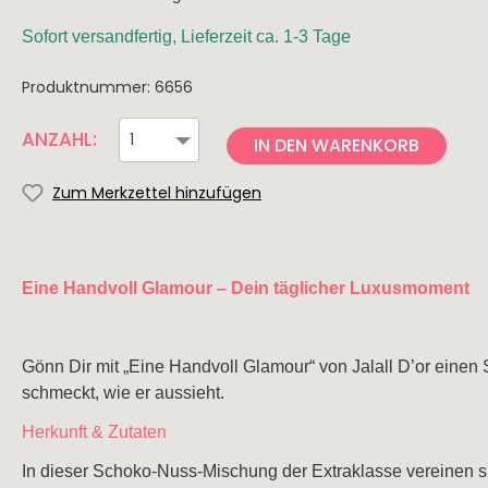
Knabbereien
Rhei
The 
Trüffel
Saar
Sofort versandfertig, Lieferzeit ca. 1-3 Tage
Pasta & Pesto
Nahe
Produktnummer:
6656
Risotto
Spanien
Italien
ANZAHL:
Dips & Saucen
IN DEN WARENKORB
Rioja
Apuli
Zum Merkzettel hinzufügen
Ribera del Duero
Tosk
Mallorca
Sizili
Jumilla
Südti
Eine Handvoll Glamour – Dein täglicher Luxusmoment
Toro
Friau
Navarra
Abru
Gönn Dir mit „Eine Handvoll Glamour“ von Jalall D’or einen 
Campo de Borja
schmeckt, wie er aussieht.
Herkunft & Zutaten
Portugal
Neusee
In dieser Schoko-Nuss-Mischung der Extraklasse vereinen si
Alentejo