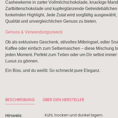
Cashewkerne in zarter Vollmilchschokolade, knackige Mande
Portwein
Zartbitterschokolade und kupferglänzende Getreidebällchen
funkelnden Highlight. Jede Zutat wird sorgfältig ausgewählt,
Qualität und unvergleichlichen Genuss zu bieten.
Latein Amerika
USA - K
Argentinien
Genuss & Verwendungszweck
Ob als exklusives Geschenk, stilvolles Mitbringsel, edler S
Kaffee oder einfach zum Selbernaschen – diese Mischung br
jeden Moment. Perfekt zum Teilen oder um Dir selbst immer 
Luxus zu gönnen.
Ein Biss, und du weißt: So schmeckt pure Eleganz.
Saisonales
Spargelweine
Sommerweine
Festtagsweine
BESCHREIBUNG
ÜBER DEN HERSTELLER
Hinweis:
Kühl, trocken und dunkel lagern.