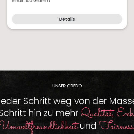
Inhalt: 100 Gramm
Details
UNSER CREDO
Jeder Schritt weg von der Mass
Qualität, Exkl
 Schritt hin zu mehr
Umweltfreundlichkeit
Fairness
und