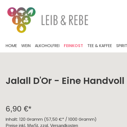
HOME
WEIN
ALKOHOLFREI
FEINKOST
TEE & KAFFEE
SPIR
Jalall D'Or - Eine Handvol
Festtagsweine
alkoholfreier Wein
Herzhaftes
Tee
Grappa
Weinprobe
Sommerliches
Karaffen
Gutscheine
Deutsc
alkohol
Süßes
Liköre 
offene
Gentl
Kaffee
Weinkü
Öl
Pfalz
Knab
Whisk(e)y
Wedding Season
Rum
Ostern
Essig
Rhei
Lakri
6,90 €*
Gewürzmischungen
Mose
Trüff
Prinz
Marza
BBQ
Bade
Scho
Inhalt:
120 Gramm
(57,50 €* / 1000 Gramm)
Preise inkl. MwSt. zzgl. Versandkosten