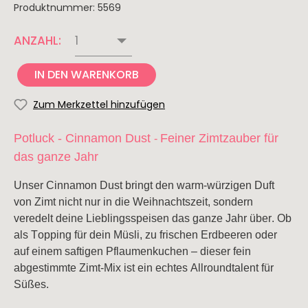
Produktnummer:
5569
de
Borja
ANZAHL:
Portugal
Neuseeland
Südafrika
IN DEN WARENKORB
Alentejo
Zum Merkzettel hinzufügen
Portwein
Potluck - Cinnamon Dust
Feiner Zimtzauber für
-
Latein
USA
Weinart
das ganze Jahr
Amerika
-
Rotwein
Unser Cinnamon Dust bringt den warm-würzigen Duft
Kalifornien
Argentinien
Weißwein
von Zimt nicht nur in die Weihnachtszeit, sondern
veredelt deine Lieblingsspeisen das ganze Jahr über. Ob
Rosé
als Topping für dein Müsli, zu frischen Erdbeeren oder
Schaumwein
auf einem saftigen Pflaumenkuchen – dieser fein
abgestimmte Zimt-Mix ist ein echtes Allroundtalent für
Saisonales
Süßes.