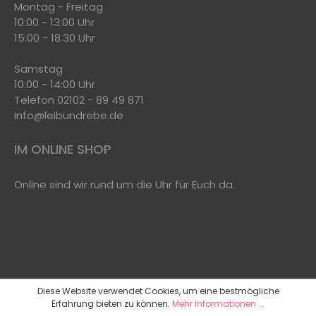
Montag - Freitag
10:00 - 13:00 Uhr
15:00 - 18.30 Uhr
Samstag
10:00 - 14:00 Uhr
Telefon 02102 - 89 49 871
info@leibundrebe.de
IM ONLINE SHOP
Online sind wir rund um die Uhr für Euch da.
Diese Website verwendet Cookies, um eine bestmögliche
Erfahrung bieten zu können.
Mehr Informationen ...