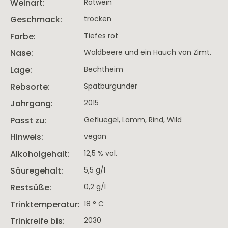
Weinart:
Rotwein
Portwein
Geschmack:
trocken
Farbe:
Tiefes rot
Latein Amerika
USA - K
Nase:
Waldbeere und ein Hauch von Zimt.
Argentinien
Lage:
Bechtheim
Rebsorte:
Spätburgunder
Jahrgang:
2015
Passt zu:
Gefluegel
, Lamm
, Rind
, Wild
Hinweis:
vegan
Saisonales
Alkoholgehalt:
12,5 % vol.
Spargelweine
Säuregehalt:
5,5 g/l
Sommerweine
Restsüße:
0,2 g/l
Festtagsweine
Trinktemperatur:
18 ° C
Trinkreife bis:
2030