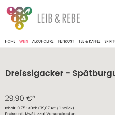
HOME
WEIN
ALKOHOLFREI
FEINKOST
TEE & KAFFEE
SPIRI
Dreissigacker - Spätbur
Festtagsweine
alkoholfreier Wein
Herzhaftes
Tee
Grappa
Weinprobe
Sommerliches
Karaffen
Gutscheine
Deutsc
alkohol
Süßes
Liköre 
offene
Gentl
Kaffee
Weinkü
Öl
Pfalz
Knab
Whisk(e)y
Wedding Season
Rum
Ostern
Essig
Rhei
Lakri
29,90 €*
Gewürzmischungen
Mose
Trüff
Prinz
Marza
BBQ
Bade
Scho
Inhalt:
0.75 Stück
(39,87 €* / 1 Stück)
Preise inkl. MwSt. zzgl. Versandkosten