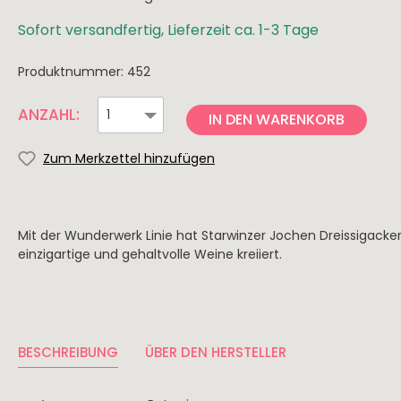
Knabbereien
Rhei
The 
Trüffel
Saar
Sofort versandfertig, Lieferzeit ca. 1-3 Tage
Pasta & Pesto
Nahe
Produktnummer:
452
Risotto
Spanien
Italien
ANZAHL:
Dips & Saucen
IN DEN WARENKORB
Rioja
Apuli
Zum Merkzettel hinzufügen
Ribera del Duero
Tosk
Mallorca
Sizili
Jumilla
Südti
Mit der Wunderwerk Linie hat Starwinzer Jochen Dreissigacke
einzigartige und gehaltvolle Weine kreiiert.
Toro
Friau
Navarra
Abru
Campo de Borja
BESCHREIBUNG
ÜBER DEN HERSTELLER
Portugal
Neusee
Alentejo