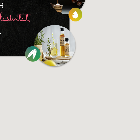
e
usivität,
.