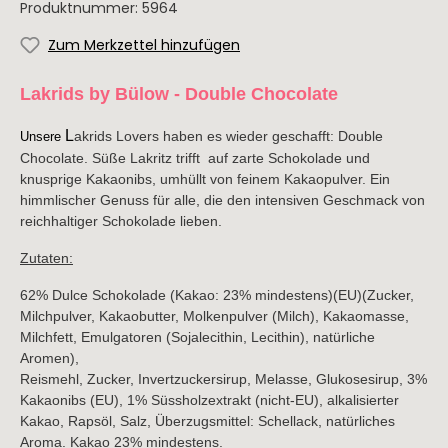
Produktnummer:
5964
de
Borja
Zum Merkzettel hinzufügen
Lakrids by Bülow - Double Chocolate
Portugal
Neuseeland
Südafrika
Alentejo
L
akrids Lovers haben es wieder geschafft: Double
Unsere
Chocolate. Süße Lakritz trifft auf zarte Schokolade und
Portwein
knusprige Kakaonibs, umhüllt von feinem Kakaopulver. Ein
himmlischer Genuss für alle, die den intensiven Geschmack von
reichhaltiger Schokolade lieben.
Latein
USA
Weinart
Amerika
-
Rotwein
Zutaten:
Kalifornien
Argentinien
Weißwein
62% Dulce Schokolade (Kakao: 23% mindestens)(EU)(Zucker,
Milchpulver, Kakaobutter, Molkenpulver (Milch), Kakaomasse,
Rosé
Milchfett, Emulgatoren (Sojalecithin, Lecithin), natürliche
Schaumwein
Aromen),
Reismehl, Zucker, Invertzuckersirup, Melasse, Glukosesirup, 3%
Kakaonibs (EU), 1% Süssholzextrakt (nicht-EU), alkalisierter
Saisonales
Kakao, Rapsöl, Salz, Überzugsmittel: Schellack, natürliches
Aroma. Kakao 23% mindestens.