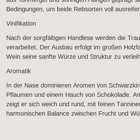
Portwein
Bedingungen, um beide Rebsorten voll ausreifen
Vinifikation
Latein Amerika
USA - K
Nach der sorgfältigen Handlese werden die Tr
Argentinien
verarbeitet. Der Ausbau erfolgt im großen Holz
Wein seine sanfte Würze und Struktur zu verlei
Aromatik
In der Nase dominieren Aromen von Schwarzkirs
Saisonales
Pflaumen und einem Hauch von Schokolade. 
Spargelweine
zeigt er sich weich und rund, mit feinen Tannine
Sommerweine
harmonischen Balance zwischen Frucht und Wü
Festtagsweine