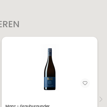
EREN
Manz - Grauburgunder