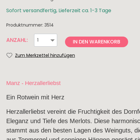
Knabbereien
Rhei
The 
Trüffel
Saar
Sofort versandfertig, Lieferzeit ca. 1-3 Tage
Pasta & Pesto
Nahe
Produktnummer:
3514
Risotto
Spanien
Italien
ANZAHL:
Dips & Saucen
IN DEN WARENKORB
Rioja
Apuli
Zum Merkzettel hinzufügen
Ribera del Duero
Tosk
Mallorca
Sizili
Jumilla
Südti
Manz - Herzallerliebst
Toro
Friau
Ein Rotwein mit Herz
Navarra
Abru
Campo de Borja
Herzallerliebst vereint die Fruchtigkeit des Dornf
Eleganz und Tiefe des Merlots. Diese harmoni
Portugal
Neusee
stammt aus den besten Lagen des Weinguts, d
Alentejo
aus Tonmergel und sonnigen Hängen geprägt sin