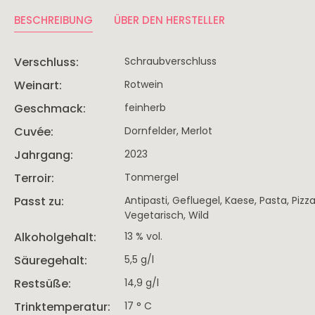
BESCHREIBUNG
ÜBER DEN HERSTELLER
Verschluss:
Schraubverschluss
Weinart:
Rotwein
Geschmack:
feinherb
Cuvée:
Dornfelder, Merlot
Jahrgang:
2023
Terroir:
Tonmergel
Passt zu:
Antipasti
, Gefluegel
, Kaese
, Pasta
, Pizz
Vegetarisch
, Wild
Alkoholgehalt:
13 % vol.
Säuregehalt:
5,5 g/l
Restsüße:
14,9 g/l
Trinktemperatur:
17 ° C