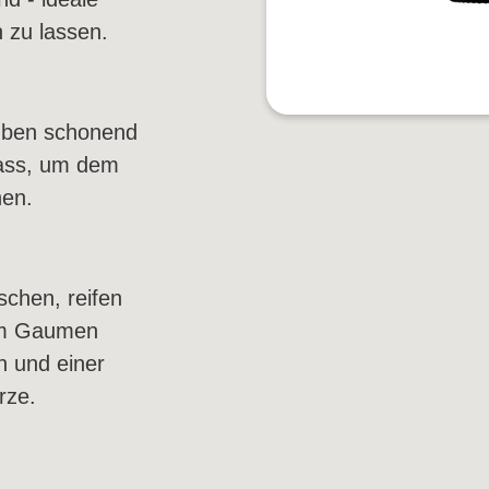
 zu lassen.
alifornien
Weinart
auben schonend
Rotwein
fass, um dem
Weißwein
hen.
Rosé
Schaumwein
chen, reifen
Am Gaumen
n und einer
rze.