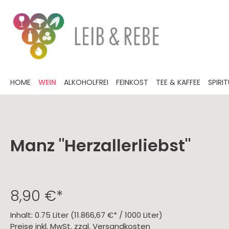
HOME
WEIN
ALKOHOLFREI
FEINKOST
TEE & KAFFEE
SPIRI
Manz "Herzallerliebst"
Festtagsweine
alkoholfreier Wein
Herzhaftes
Tee
Grappa
Weinprobe
Sommerliches
Karaffen
Gutscheine
Deutsc
alkohol
Süßes
Liköre 
offene
Gentl
Kaffee
Weinkü
Öl
Pfalz
Knab
Whisk(e)y
Wedding Season
Rum
Ostern
Essig
Rhei
Lakri
8,90 €*
Gewürzmischungen
Mose
Trüff
Prinz
Marza
BBQ
Bade
Scho
Inhalt:
0.75 Liter
(11.866,67 €* / 1000 Liter)
Preise inkl. MwSt. zzgl. Versandkosten