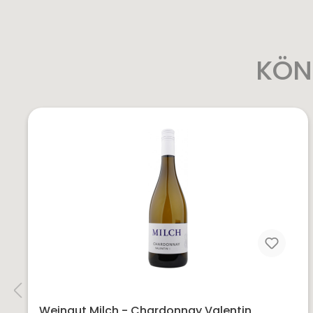
KÖN
Weingut Milch - Chardonnay Valentin