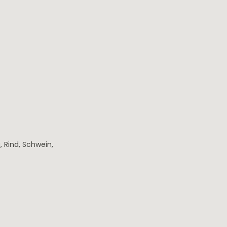
a
, Rind
, Schwein
,